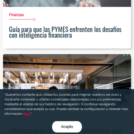
Finanzas
Guía para que las PYMES enfrenten los desafíos
con inteligencia financiera
“Queremos contarte que utilizamos cookies para mejorar nuestros servicios y
mostrarte contenido y ofertas comerciales relacionadas con sus preferencias
mediante el análisis de sus hábitos de navegación. Si continúa navegando,
consideramos que acepta su uso. Puede cambiar la configuración u obtener más
información
aquí.
"
Finanzas
Acepto
Liderazgo joven en las PYMES colombianas: una