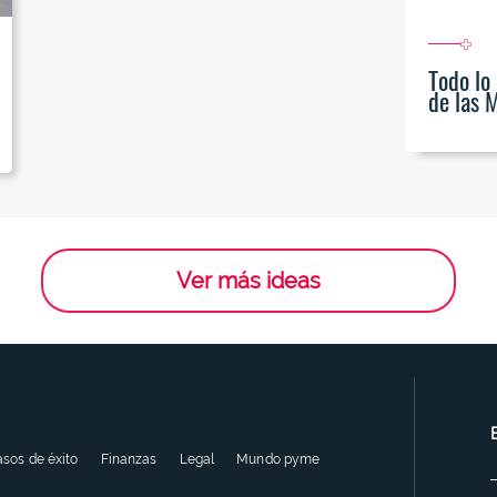
Todo lo
de las 
Ver más ideas
sos de éxito
Finanzas
Legal
Mundo pyme