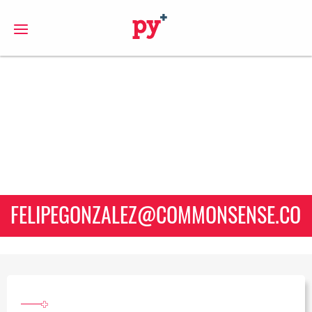
S
FELIPEGONZALEZ@COMMONSENSE.CO