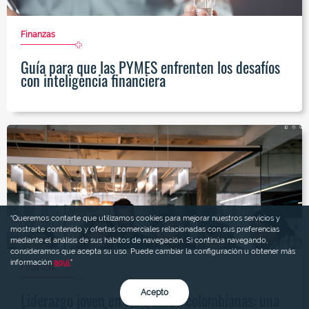
Finanzas
Guía para que las PYMES enfrenten los desafíos
con inteligencia financiera
“Queremos contarte que utilizamos cookies para mejorar nuestros servicios y
mostrarte contenido y ofertas comerciales relacionadas con sus preferencias
mediante el análisis de sus hábitos de navegación. Si continúa navegando,
consideramos que acepta su uso. Puede cambiar la configuración u obtener más
información
aquí.
"
Finanzas
Acepto
Liderazgo joven en las PYMES colombianas: una