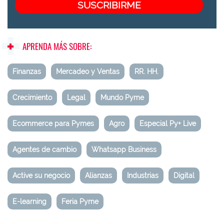
APRENDA MÁS SOBRE:
Finanzas
Mercadeo y Ventas
RR. HH.
Crecimiento
Legal
Mundo Pyme
Ecommerce para Pymes
Agro
Especial Py+ Live
Agentes de cambio
Whatsapp Business
Active su negocio
Alianzas
Industrias
Digital
E-learning
Feria Pyme