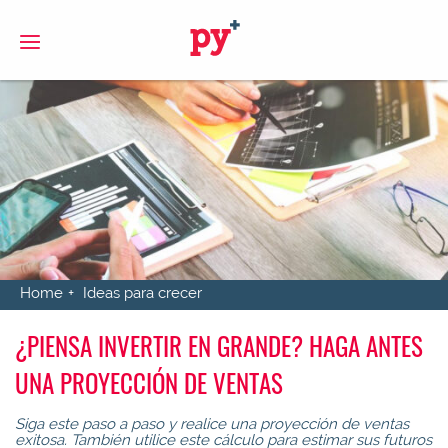
S
Home
Ideas para crecer
¿PIENSA INVERTIR EN GRANDE? HAGA ANTES
UNA PROYECCIÓN DE VENTAS
Siga este paso a paso y realice una proyección de ventas
exitosa. También utilice este cálculo para estimar sus futuros