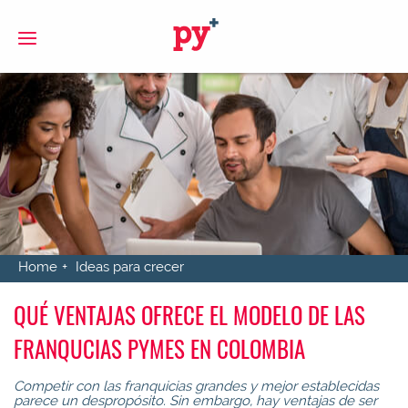
S
Home
Ideas para crecer
QUÉ VENTAJAS OFRECE EL MODELO DE LAS
FRANQUCIAS PYMES EN COLOMBIA
Competir con las franqui
cias grandes y mejor establecida
s
parece un despropósito. Sin embargo, hay ventajas de ser