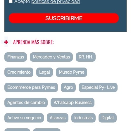
Acepto
políticas de privacidad
APRENDA MÁS SOBRE:
Finanzas
Mercadeo y Ventas
RR. HH.
Crecimiento
Legal
Mundo Pyme
Ecommerce para Pymes
Agro
Especial Py+ Live
Agentes de cambio
Whatsapp Business
Active su negocio
Alianzas
Industrias
Digital