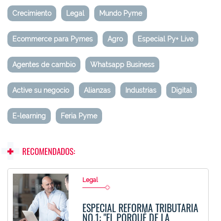
Crecimiento
Legal
Mundo Pyme
Ecommerce para Pymes
Agro
Especial Py+ Live
Agentes de cambio
Whatsapp Business
Active su negocio
Alianzas
Industrias
Digital
E-learning
Feria Pyme
RECOMENDADOS:
Legal
ESPECIAL REFORMA TRIBUTARIA
NO.1: "EL PORQUÉ DE LA