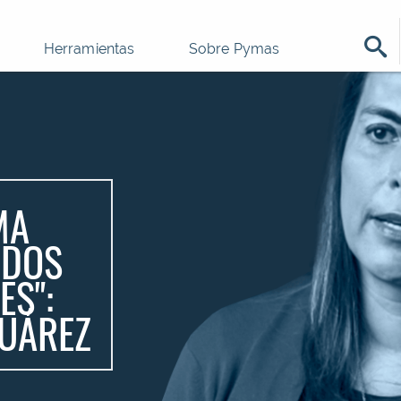
Herramientas
Sobre Pymas
MA
 DOS
ES":
UÁREZ