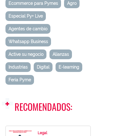
Ecommerce para Pymes
Agro
Especial Py+ Live
Agentes de cambio
Whatsapp Business
Active su negocio
Alianzas
Industrias
Digital
E-learning
Feria Pyme
RECOMENDADOS:
Legal