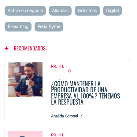
Active su negocio
Alianzas
Industrias
Digital
E-learning
Feria Pyme
RECOMENDADOS:
RR. HH.
¿CÓMO MANTENER LA
PRODUCTIVIDAD DE UNA
EMPRESA AL 100%? TENEMOS
LA RESPUESTA
Analida Coronel
RR. HH.