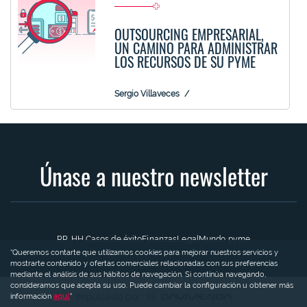
OUTSOURCING EMPRESARIAL,
UN CAMINO PARA ADMINISTRAR
LOS RECURSOS DE SU PYME
Sergio Villaveces
Únase a nuestro newsletter
RR. HH.
Casos de éxito
Finanzas
Legal
Mundo pyme
“Queremos contarte que utilizamos cookies para mejorar nuestros servicios y
mostrarte contenido y ofertas comerciales relacionadas con sus preferencias
mediante el análisis de sus hábitos de navegación. Si continúa navegando,
consideramos que acepta su uso. Puede cambiar la configuración u obtener más
Impulsado por
información
aquí.
"