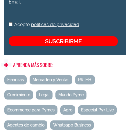
Email:
Acepto
políticas de privacidad
APRENDA MÁS SOBRE:
Finanzas
Mercadeo y Ventas
RR. HH.
Crecimiento
Legal
Mundo Pyme
Ecommerce para Pymes
Agro
Especial Py+ Live
Agentes de cambio
Whatsapp Business