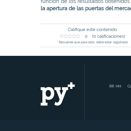
función de los resultados obtenido
la apertura de las puertas del merca
Califique este contenido
0 (0 calificaciones)
* Recuerde que para esto, debe estar registrado
RR. HH.
Ca