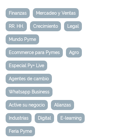
Finanzas
Mercadeo y Ventas
RR. HH.
Crecimiento
Legal
Mundo Pyme
Ecommerce para Pymes
Agro
Especial Py+ Live
Agentes de cambio
Whatsapp Business
Active su negocio
Alianzas
Industrias
Digital
E-learning
Feria Pyme