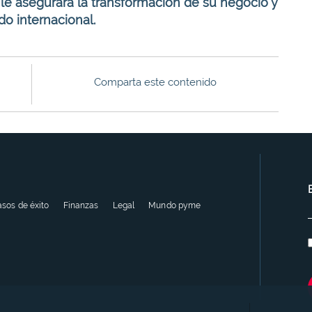
s
le asegurará la transformación de su negocio y
do internacional.
Comparta este contenido
sos de éxito
Finanzas
Legal
Mundo pyme