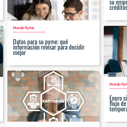
su empr
créditos
Mundo Pyme
Datos para su pyme: qué
información revisar para decidir
mejor
Mundo Py
Enero s
flujo de
tempora