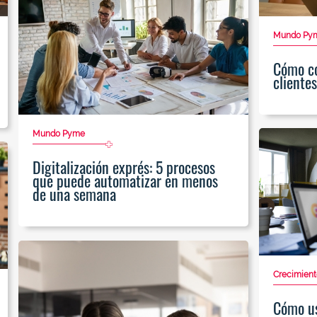
Mundo Py
Cómo co
cliente
Mundo Pyme
Digitalización exprés: 5 procesos
que puede automatizar en menos
de una semana
Crecimient
Cómo us